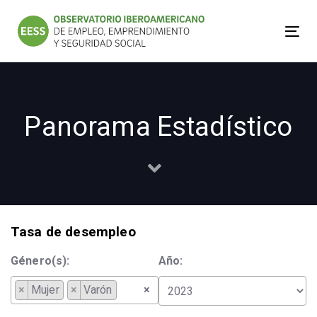
Skip
Skip
links
to
Tog
primary
nav
navigation
Skip
to
Panorama Estadístico
content
Tasa de desempleo
Género(s):
Año:
×
Mujer
×
Varón
×