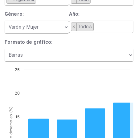
Género:
Año:
×
Todos
Formato de gráfico:
25
20
Tasa de desempleo (%)
15