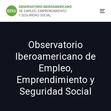
Skip
Skip
links
to
Tog
primary
nav
navigation
Skip
to
content
Observatorio
Iberoamericano de
Empleo,
Emprendimiento y
Seguridad Social